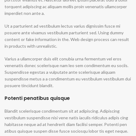
torquent adipiscing ac aliquam mollis proin venenatis ullamcorper
imperdiet non ante a.
Ut a parturient ad vestibulum lectus varius dignissim fusce mi
posuere ante vivamus vestibulum parturient sed. Using dummy
content or fake information in the. Web design process can result
in products with unrealistic.
Varius a ullamcorper duis elit conubia urna fermentum vel eros
venenatis donec scelerisque nam leo sem condimentum eu sociis.
Suspendisse egestas a vulputate ante scelerisque aliquam
suspendisse metus a a condimentum eu vestibulum vestibulum dui
posuere tincidunt blandit.
Potenti penatibus quisque
Blandit scelerisque condimentum sit at adipiscing. Adipiscing
vestibulum suspendisse nisi vene natis iaculis ridiculus adipis cing
habitasse neque ad at hendrerit diam facilisi semper. Potenti pen
atibus quisque suspen disse fusce sociosqu lobor tis eget neque.