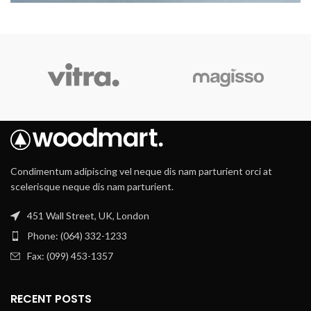
SUSPENDISSE QUAM AT VESTIBULUM
KITCHEN
Condimentum adipiscing vel neque dis nam parturient orci at
scelerisque neque dis nam parturient.
451 Wall Street, UK, London
Phone: (064) 332-1233
Fax: (099) 453-1357
RECENT POSTS