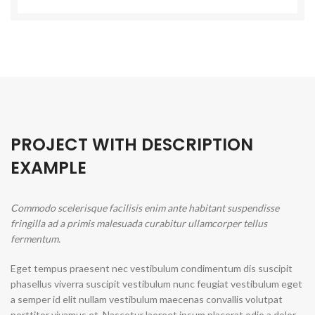
PROJECT WITH DESCRIPTION
EXAMPLE
Commodo scelerisque facilisis enim ante habitant suspendisse
fringilla ad a primis malesuada curabitur ullamcorper tellus
fermentum.
Eget tempus praesent nec vestibulum condimentum dis suscipit
phasellus viverra suscipit vestibulum nunc feugiat vestibulum eget
a semper id elit nullam vestibulum maecenas convallis volutpat
porttitor vivamus et. Nascetur laoreet ipsum placerat odio a dolor