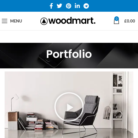
0
MENU
£
0.00
Portfolio